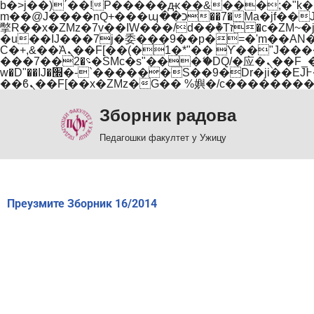
b�>j��)΄��!P�����ԫ��&���;�"k��B�޶�}��������p�SVT�(w��ę��!j������
m��@J����nQ+���պ��כ��7�Ma�jf��J��ͱ4j���Ѳ�
撆R��x�ZMz�7v��IW���/d��ٞ�Тז�c�ZM~�ji�� ߒ��sQz�����Ԡ��DW��3�De�n"��M�+/��������B��:�-
�u��IJ���7j�委���9��p�=�'m��AN�ޭ�=/
Ϲ�+,&��Ὰܢ��F[��(�1�*"�� ϒ��"J����ԧ�����<�;�b"�� ���"j�����ܢ��F[��x� ,�!q�� қ�*]/
���؝�2��7�SMc�s"���ޭ�DQ/�应�ܢ��F_��!� :�s"�� ����7`��������F��+�SVT�n"��IJ����nQ/�应����B ��4�
w�D"��IJ�׭�-`������S��9�Dr�ji��EJ߅��gJ�应��矁[��x�ZM~�n"��IB؃��!'����Тѕ��+��(m��IK�ʭ�/|
Зборник радова
Скочи
на
Педагошки факултет у Ужицу
садржај
Преузмите Зборник 16/2014