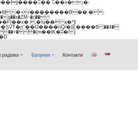
q��x�ZM~�
c��
[��R�ZM~�D
к радова
Бројеви
Контакти