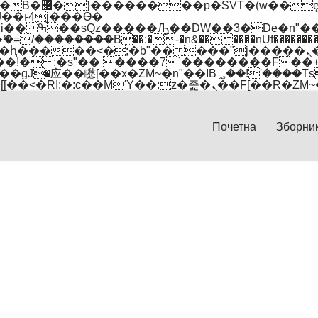
 ��x�;�-
��������B��:�-�n&������nUf���������
��ϐܢ��F[��x�ZMz�G�� %嬩�/c��������[[��<�RI:�:c��MΎ��:z�졾�ܢ��F
Почетна
Зборни